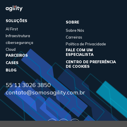
SOLUÇÕES
SOBRE
AI First
Sobre Nós
Infraestrutura
Carreiras
cibersegurança
Política de Privacidade
Cloud
FALE COM UM
ESPECIALISTA
PARCEIROS
CENTRO DE PREFERÊNCIA
CASES
DE COOKIES
BLOG
55 11 3026 3850
contato@somosagility.com.br