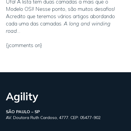
Ufa! A lista tem duas camadas a mais que o
Modelo OSI! Nesse ponto, são muitos desafios!
Acredito que teremos vários artigos abordando
cada uma das camadas.
A long and winding
road
…
{jcomments on}
Agility
SÃO PAULO – SP
AV. Doutora Ruth Cardoso, 4777. CEP: 05477-902