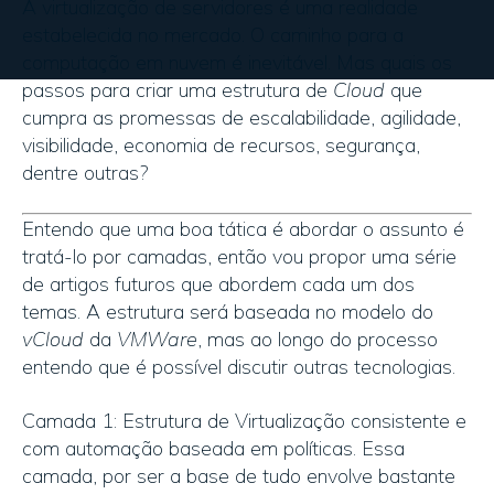
A virtualização de servidores é uma realidade
estabelecida no mercado. O caminho para a
computação em nuvem é inevitável. Mas quais os
passos para criar uma estrutura de
Cloud
que
cumpra as promessas de escalabilidade, agilidade,
visibilidade, economia de recursos, segurança,
dentre outras?
Entendo que uma boa tática é abordar o assunto é
tratá-lo por camadas, então vou propor uma série
de artigos futuros que abordem cada um dos
temas. A estrutura será baseada no modelo do
vCloud
da
VMWare
, mas ao longo do processo
entendo que é possível discutir outras tecnologias.
Camada 1: Estrutura de Virtualização consistente e
com automação baseada em políticas. Essa
camada, por ser a base de tudo envolve bastante