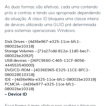
As duas formas são efetivas, cada uma contendo
prós e contras e tendo uso apropriado dependendo
da situação. A class ID bloqueia uma classe inteira
de devices utilizando uma GUID pré determinada
para sistemas operacionais Windows.
Disk Drives – {4d36e967-e325-11ce-bfc1-
08002be10318}
Storage Volumes – {71a27cdd-812a-11d0-bec7-
08002be2092f}
USB devices – {36FC9E60-C465-11CF-8056-
444553540000}
DVD/CD-ROM – {4D36E965-E325-11CE-BFC1-
08002BE10318}
IDE – {4d36e96a-e325-11ce-bfc1-08002be10318}
PCMCIA – {4d36e977-e325-11ce-bfc1-
08002be10318}
– Device ID
Essa forma é mais efetiva pois realiza o bloqueio