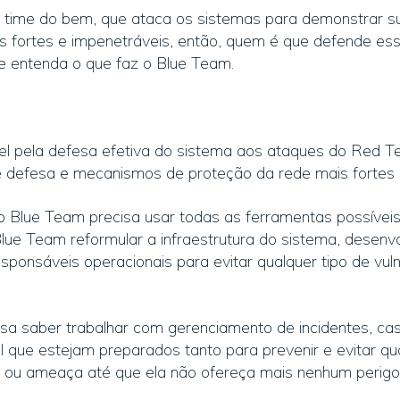
ime do bem, que ataca os sistemas para demonstrar su
ais fortes e impenetráveis, então, quem é que defende es
e entenda o que faz o Blue Team.
l pela defesa efetiva do sistema aos ataques do Red T
e defesa e mecanismos de proteção da rede mais fortes 
o Blue Team precisa usar todas as ferramentas possíveis
ue Team reformular a infraestrutura do sistema, desenvo
sponsáveis operacionais para evitar qualquer tipo de vul
isa saber trabalhar com gerenciamento de incidentes, caso
l que estejam preparados tanto para prevenir e evitar qu
o ou ameaça até que ela não ofereça mais nenhum perigo