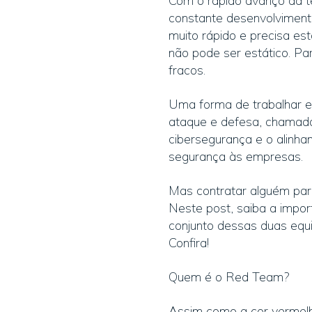
Com o rápido avanço da te
constante desenvolviment
muito rápido e precisa es
não pode ser estático. Pa
fracos.
Uma forma de trabalhar e
ataque e defesa, chamad
cibersegurança e o alinha
segurança às empresas.
Mas contratar alguém para
Neste post, saiba a impo
conjunto dessas duas equi
Confira!
Quem é o Red Team?
Assim como a cor vermel