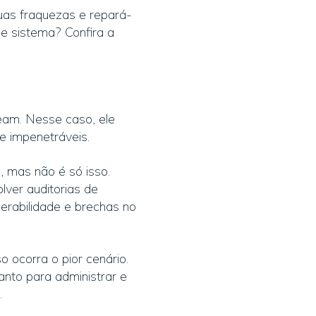
as fraquezas e repará-
se sistema? Confira a
eam. Nesse caso, ele
e impenetráveis.
, mas não é só isso.
lver auditorias de
nerabilidade e brechas no
 ocorra o pior cenário.
anto para administrar e
.