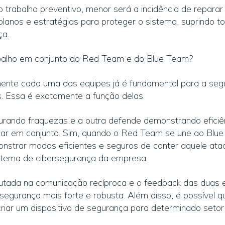
o trabalho preventivo, menor será a incidência de repara
lanos e estratégias para proteger o sistema, suprindo t
ça.
abalho em conjunto do Red Team e do Blue Team?
lmente cada uma das equipes já é fundamental para a se
s. Essa é exatamente a função delas.
rando fraquezas e a outra defende demonstrando eficiên
uar em conjunto. Sim, quando o Red Team se une ao Blue 
onstrar modos eficientes e seguros de conter aquele ata
istema de cibersegurança da empresa.
utada na comunicação recíproca e o feedback das duas 
egurança mais forte e robusta. Além disso, é possível 
 criar um dispositivo de segurança para determinado seto