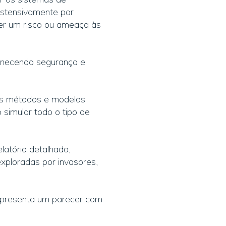
 ostensivamente por
er um risco ou ameaça às
fornecendo segurança e
 os métodos e modelos
 simular todo o tipo de
latório detalhado,
xploradas por invasores,
apresenta um parecer com