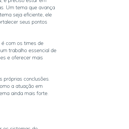
, é preciso estar em
tas. Um tema que avança
ema seja eficiente, ele
ortalecer seus pontos
 é com os times de
m trabalho essencial de
ões e oferecer mais
s próprias conclusões.
 como a atuação em
ema ainda mais forte.
r os sistemas de