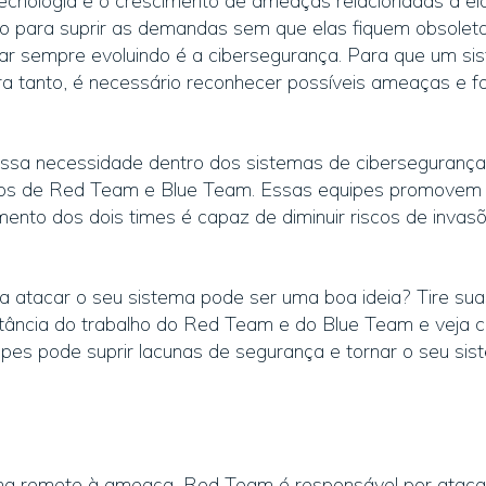
cnologia e o crescimento de ameaças relacionadas a ela
o para suprir as demandas sem que elas fiquem obsole
tar sempre evoluindo é a cibersegurança. Para que um sist
ra tanto, é necessário reconhecer possíveis ameaças e f
ssa necessidade dentro dos sistemas de cibersegurança
os de Red Team e Blue Team. Essas equipes promovem u
mento dos dois times é capaz de diminuir riscos de invas
 atacar o seu sistema pode ser uma boa ideia? Tire sua
rtância do trabalho do Red Team e do Blue Team e veja
pes pode suprir lacunas de segurança e tornar o seu sist
ha remete à ameaça, Red Team é responsável por ataca