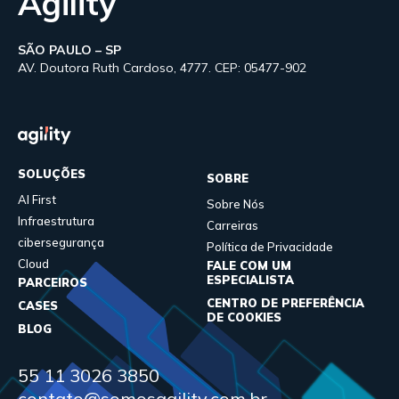
Agility
SÃO PAULO – SP
AV. Doutora Ruth Cardoso, 4777. CEP: 05477-902
SOLUÇÕES
SOBRE
AI First
Sobre Nós
Infraestrutura
Carreiras
cibersegurança
Política de Privacidade
Cloud
FALE COM UM
ESPECIALISTA
PARCEIROS
CENTRO DE PREFERÊNCIA
CASES
DE COOKIES
BLOG
55 11 3026 3850
contato@somosagility.com.br