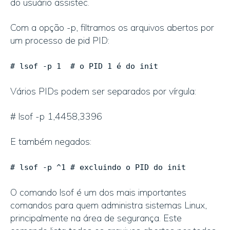
do usuário assistec.
Com a opção -p, filtramos os arquivos abertos por
um processo de pid PID:
# lsof -p 1 # o PID 1 é do init
Vários PIDs podem ser separados por vírgula:
# lsof -p 1,4458,3396
E também negados:
# lsof -p ^1 # excluindo o PID do init
O comando lsof é um dos mais importantes
comandos para quem administra sistemas Linux,
principalmente na área de segurança. Este