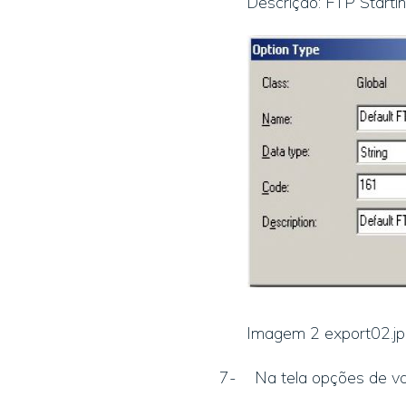
Descrição: FTP Starti
Imagem 2 export02.j
7- Na tela opções de valo