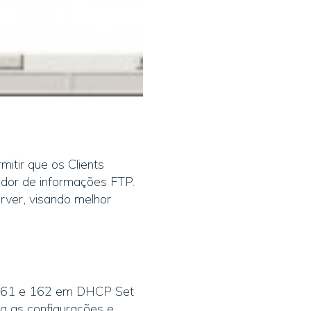
itir que os Clients
or de informações FTP.
ver, visando melhor
s 161 e 162 em DHCP Set
ma as configurações e