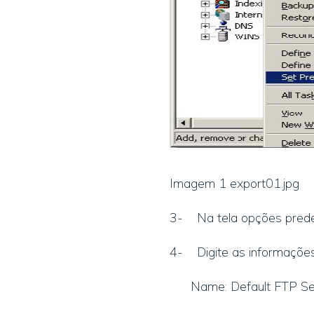
Imagem 1 export01.jpg
3- Na tela opções predef
4- Digite as informaçõe
Name: Default FTP Se