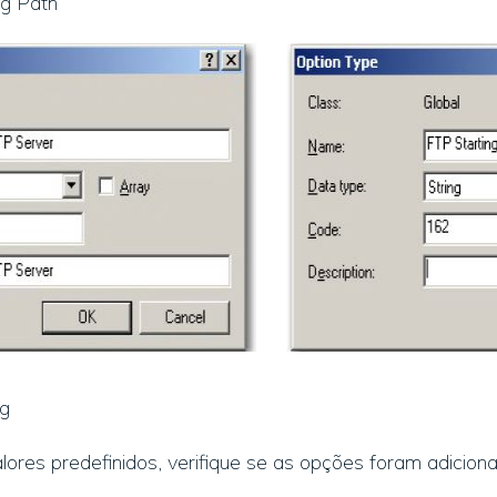
ng Path
pg
res predefinidos, verifique se as opções foram adicion