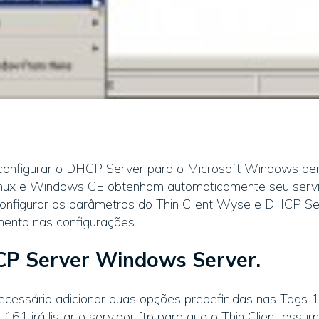
configurar o DHCP Server para o Microsoft Windows perm
ux e Windows CE obtenham automaticamente seu servid
nfigurar os parâmetros do Thin Client Wyse e DHCP Ser
mento nas configurações.
CP Server Windows Server.
ecessário adicionar duas opções predefinidas nas Tag
161 irá listar o servidor ftp para que o Thin Client assu