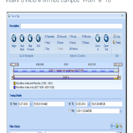
inserir o início e fim nos campos “From” e “To”: