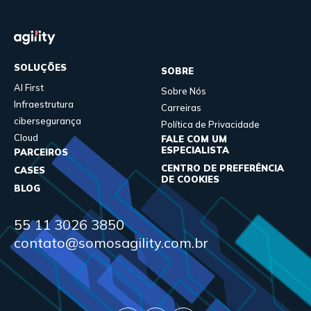
SOLUÇÕES
SOBRE
AI First
Sobre Nós
Infraestrutura
Carreiras
cibersegurança
Política de Privacidade
Cloud
FALE COM UM
ESPECIALISTA
PARCEIROS
CENTRO DE PREFERÊNCIA
CASES
DE COOKIES
BLOG
55 11 3026 3850
contato@somosagility.com.br