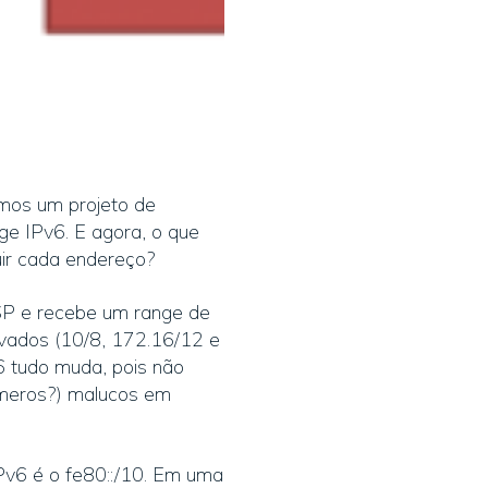
emos um projeto de
ge IPv6. E agora, o que
uir cada endereço?
SP e recebe um range de
rivados (10/8, 172.16/12 e
6 tudo muda, pois não
números?) malucos em
Pv6 é o fe80::/10. Em uma