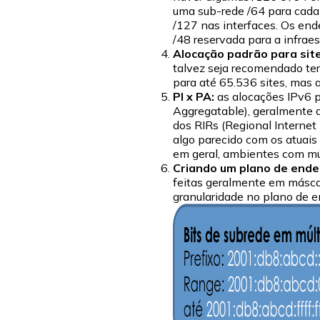
uma sub-rede /64 para cada
/127 nas interfaces. Os end
/48 reservada para a infraes
Alocação padrão para sit
talvez seja recomendado ter
para até 65.536 sites, mas
PI x PA:
as alocações IPv6 
Aggregatable), geralmente a
dos RIRs (Regional Internet
algo parecido com os atuai
em geral, ambientes com mú
Criando um plano de ende
feitas geralmente em máscara
granularidade no plano de en