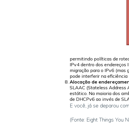
permitindo políticas de rote
IPv4 dentro dos endereços I
migração para o IPv6 (mas 
pode interferir na eficiênci
Alocação de endereçamen
SLAAC (Stateless Address A
estático. Na maioria dos a
de DHCPv6 ao invés de SLAA
E você, já se deparou co
(Fonte: Eight Things You 