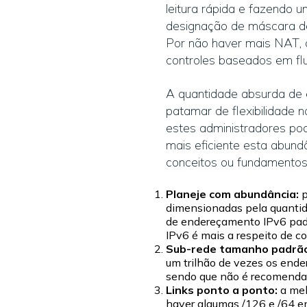
leitura rápida e fazendo
designação de máscara de
Por não haver mais NAT, q
controles baseados em flu
A quantidade absurda de 
patamar de flexibilidade n
estes administradores pod
mais eficiente esta abund
conceitos ou fundamentos
Planeje com abundância:
p
dimensionadas pela quantid
de endereçamento IPv6 padr
IPv6 é mais a respeito de c
Sub-rede tamanho padrã
um trilhão de vezes os ende
sendo que não é recomendad
Links ponto a ponto:
a mel
haver algumas /126 e /64 e