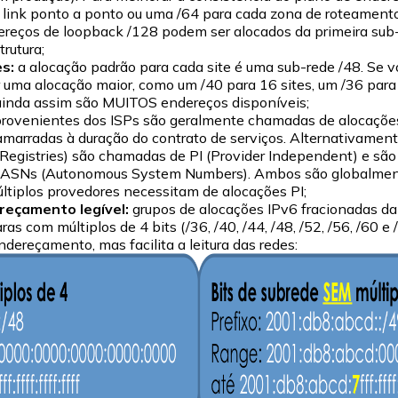
 link ponto a ponto ou uma /64 para cada zona de roteamento
ereços de loopback /128 podem ser alocados da primeira sub-
trutura;
es:
a alocação padrão para cada site é uma sub-rede /48. Se v
 uma alocação maior, como um /40 para 16 sites, um /36 para
 ainda assim são MUITOS endereços disponíveis;
provenientes dos ISPs são geralmente chamadas de alocaçõe
marradas à duração do contrato de serviços. Alternativamen
 Registries) são chamadas de PI (Provider Independent) e sã
s ASNs (Autonomous System Numbers). Ambos são globalmente
ltiplos provedores necessitam de alocações PI;
reçamento legível:
grupos de alocações IPv6 fracionadas da
s com múltiplos de 4 bits (/36, /40, /44, /48, /52, /56, /60 e
dereçamento, mas facilita a leitura das redes: