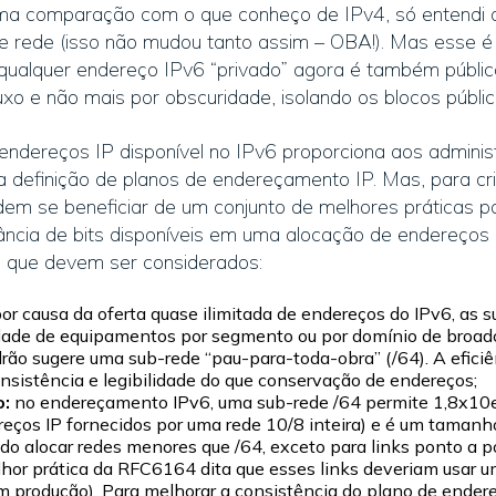
 uma comparação com o que conheço de IPv4, só entendi o
 rede (isso não mudou tanto assim – OBA!). Mas esse é 
ualquer endereço IPv6 “privado” agora é também público
xo e não mais por obscuridade, isolando os blocos públic
endereços IP disponível no IPv6 proporciona aos admini
a definição de planos de endereçamento IP. Mas, para cri
em se beneficiar de um conjunto de melhores práticas p
ância de bits disponíveis em uma alocação de endereços 
 que devem ser considerados:
or causa da oferta quase ilimitada de endereços do IPv6, as 
ade de equipamentos por segmento ou por domínio de broadca
ão sugere uma sub-rede “pau-para-toda-obra” (/64). A efic
onsistência e legibilidade do que conservação de endereços;
o:
no endereçamento IPv6, uma sub-rede /64 permite 1,8x10e
reços IP fornecidos por uma rede 10/8 inteira) e é um tamanh
o alocar redes menores que /64, exceto para links ponto a p
hor prática da RFC6164 dita que esses links deveriam usar 
m produção). Para melhorar a consistência do plano de ender