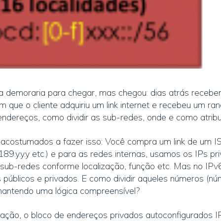
a demoraria para chegar, mas chegou: dias atrás receb
que o cliente adquiriu um link internet e recebeu um ran
 endereços, como dividir as sub-redes, onde e como atrib
acostumados a fazer isso: Você compra um link de um I
 189.y.y.y etc.) e para as redes internas, usamos os IPs p
 sub-redes conforme localização, função etc. Mas no IPv
 públicos e privados. E como dividir aqueles números (
mantendo uma lógica compreensível?
ão, o bloco de endereços privados autoconfigurados I