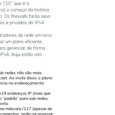
 “/10” que é a
só o começo da história.
. Os firewalls farão seus
os e privados do IPv4.
stradores de rede um novo
ar um plano eficiente,
ara gerenciar de forma
IPv6. Aqui estão oito
sub-redes não são mais
st. Ao invés disso, o plano
iência no endereçamento
19 endereços IP (mais que
o “padrão” para sub-redes,
onto;
uma máscara /127 (apesar de
eçamentos, pode-se reservar