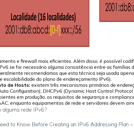
amento e firewall mais eficientes. Além disso, é possível codi
Pv6 se for necessário alguma consistência entre as famílias 
geralmente recomendamos que esta técnica seja usada apena
a e escalabilidade do plano de endereçamento IPv6);
to de Hosts:
existem três mecanismos primários de endere
uto Configuration), DHCPv6 (Dynamic Host Control Protocol
mbientes em produção, os requisitos de segurança e complian
C, enquanto equipamentos de rede e servidores devem ainda
m alguma rede IPv6?
Need to Know Before Creating an IPv6 Addressing Plan – 