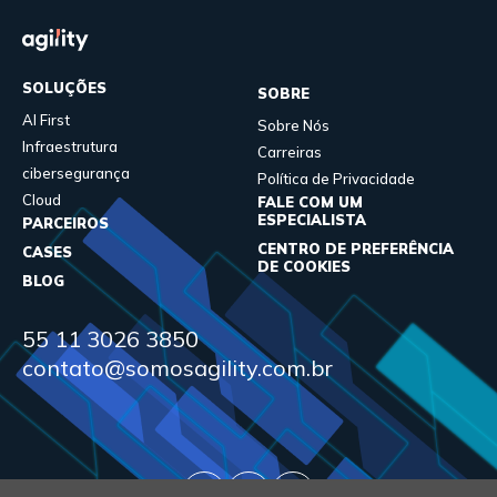
SOLUÇÕES
SOBRE
AI First
Sobre Nós
Infraestrutura
Carreiras
cibersegurança
Política de Privacidade
Cloud
FALE COM UM
ESPECIALISTA
PARCEIROS
CENTRO DE PREFERÊNCIA
CASES
DE COOKIES
BLOG
55 11 3026 3850
contato@somosagility.com.br