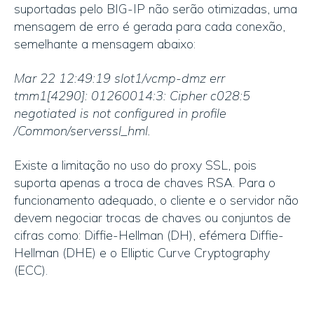
suportadas pelo BIG-IP não serão otimizadas, uma
mensagem de erro é gerada para cada conexão,
semelhante a mensagem abaixo:
Mar 22 12:49:19 slot1/vcmp-dmz err
tmm1[4290]: 01260014:3: Cipher c028:5
negotiated is not configured in profile
/Common/serverssl_hml.
Existe a limitação no uso do proxy SSL, pois
suporta apenas a troca de chaves RSA. Para o
funcionamento adequado, o cliente e o servidor não
devem negociar trocas de chaves ou conjuntos de
cifras como: Diffie-Hellman (DH), efémera Diffie-
Hellman (DHE) e o Elliptic Curve Cryptography
(ECC).