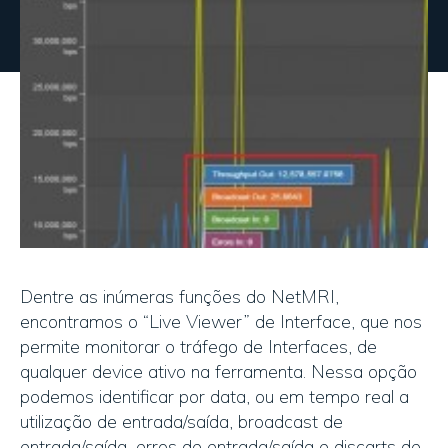
Dentre as inúmeras funções do NetMRI,
encontramos o “Live Viewer” de Interface, que nos
permite monitorar o tráfego de Interfaces, de
qualquer device ativo na ferramenta. Nessa opção
podemos identificar por data, ou em tempo real a
utilização de entrada/saída, broadcast de
entrada/saída, erros de entrada/saída e discarts de