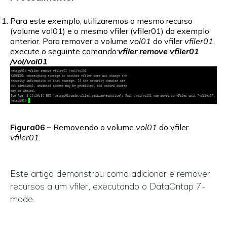
Para este exemplo, utilizaremos o mesmo recurso
(volume vol01) e o mesmo vfiler (vfiler01) do exemplo
anterior. Para remover o volume
vol01
do vfiler
vfiler01
,
execute o seguinte comando:
vfiler remove vfiler01
/vol/vol01
Figura06 –
Removendo o volume
vol01
do vfiler
vfiler01.
Este artigo demonstrou como adicionar e remover
recursos a um vfiler, executando o DataOntap 7-
mode.