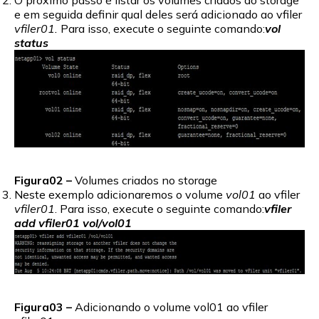
O proximo passo é listar os volumes criados do storage
e em seguida definir qual deles será adicionado ao vfiler
vfiler01.
Para isso, execute o seguinte comando:
vol
status
Figura02 –
Volumes criados no storage
Neste exemplo adicionaremos o volume
vol01
ao vfiler
vfiler01
. Para isso, execute o seguinte comando:
vfiler
add vfiler01 vol/vol01
Figura03 –
Adicionando o volume vol01 ao vfiler