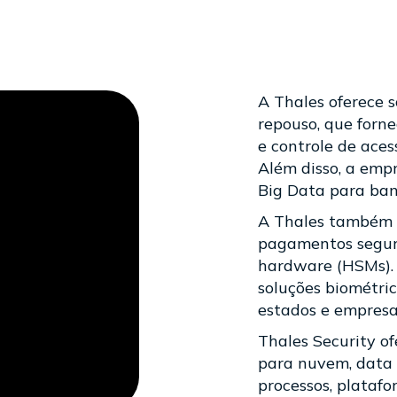
A Thales oferece 
repouso, que forne
e controle de ace
Além disso, a emp
Big Data para ba
A Thales também o
pagamentos segur
hardware (HSMs).
soluções biométric
estados e empresa
Thales Security o
para nuvem, data c
processos, plataf