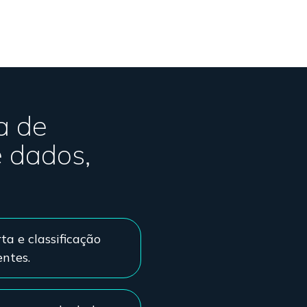
a de
e dados,
ta e classificação
entes.