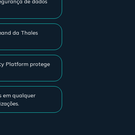
egurança de dados
mand da Thales
ty Platform protege
is em qualquer
izações.