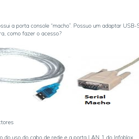
ssui a porta console “macho”. Possuo um adaptar USB-Se
ra, como fazer o acesso?
tores
o do uso do cabo de rede e a porta LAN 1 do Infoblox.