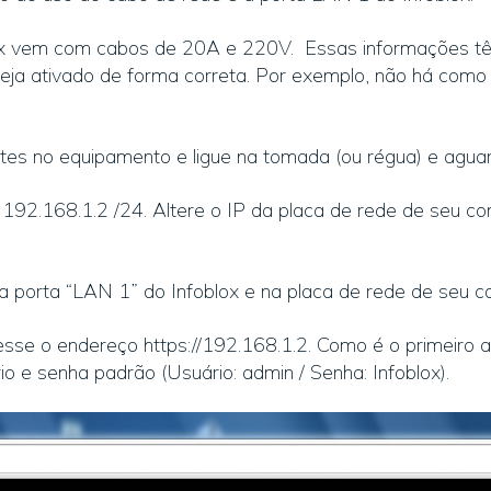
ox vem com cabos de 20A e 220V. Essas informações t
eja ativado de forma correta. Por exemplo, não há como
es no equipamento e ligue na tomada (ou régua) e aguar
 192.168.1.2 /24. Altere o IP da placa de rede de seu c
a porta “LAN 1” do Infoblox e na placa de rede de seu 
sse o endereço https://192.168.1.2. Como é o primeiro 
rio e senha padrão (Usuário: admin / Senha: Infoblox).