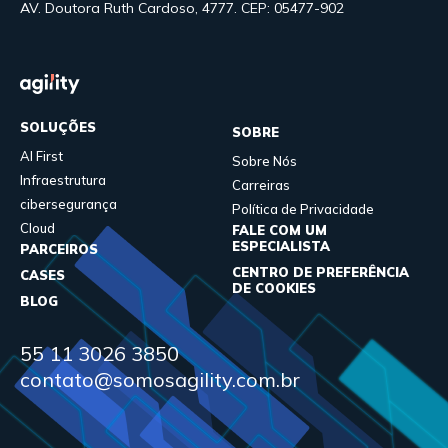
AV. Doutora Ruth Cardoso, 4777. CEP: 05477-902
SOLUÇÕES
SOBRE
AI First
Sobre Nós
Infraestrutura
Carreiras
cibersegurança
Política de Privacidade
Cloud
FALE COM UM
ESPECIALISTA
PARCEIROS
CENTRO DE PREFERÊNCIA
CASES
DE COOKIES
BLOG
55 11 3026 3850
contato@somosagility.com.br