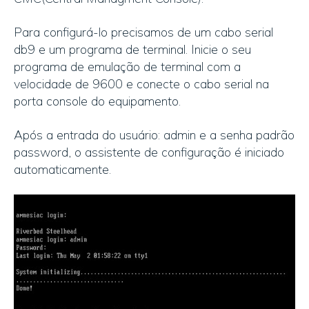
Para configurá-lo precisamos de um cabo serial
db9 e um programa de terminal. Inicie o seu
programa de emulação de terminal com a
velocidade de 9600 e conecte o cabo serial na
porta console do equipamento.
Após a entrada do usuário: admin e a senha padrão
password, o assistente de configuração é iniciado
automaticamente.