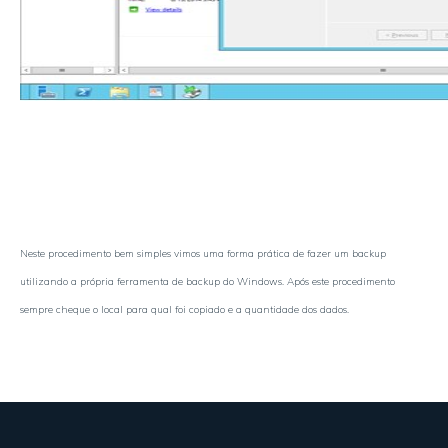
Neste procedimento bem simples vimos uma forma prática de fazer um backup
utilizando a própria ferramenta de backup do Windows. Após este procedimento
sempre cheque o local para qual foi copiado e a quantidade dos dados.