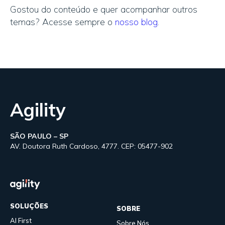
Gostou do conteúdo e quer acompanhar outros
temas? Acesse sempre o
nosso blog
.
Agility
SÃO PAULO – SP
AV. Doutora Ruth Cardoso, 4777. CEP: 05477-902
SOLUÇÕES
SOBRE
AI First
Sobre Nós