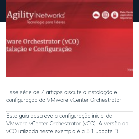
Esse série de 7 artigos discute a instalação e
configuração do VMware vCenter Orchestrator
Este guia descreve a configuração inicial do
VMware vCenter Orchestrator (vCO). A versão do
vCO utilizada neste exemplo é a 5.1 update B.