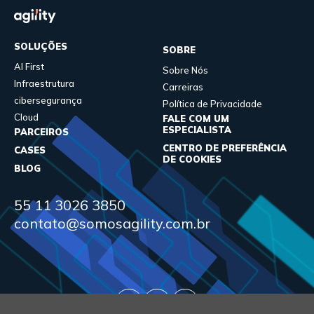
SOLUÇÕES
SOBRE
AI First
Sobre Nós
Infraestrutura
Carreiras
cibersegurança
Política de Privacidade
Cloud
FALE COM UM
ESPECIALISTA
PARCEIROS
CENTRO DE PREFERÊNCIA
CASES
DE COOKIES
BLOG
55 11 3026 3850
contato@somosagility.com.br