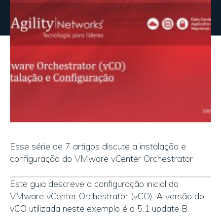
Esse série de 7 artigos discute a instalação e
configuração do VMware vCenter Orchestrator
Este guia descreve a configuração inicial do
VMware vCenter Orchestrator (vCO). A versão do
vCO utilizada neste exemplo é a 5.1 update B.