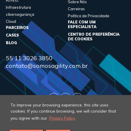
AI First
Sobre Nós
Infraestrutura
Carreiras
cibersegurança
Política de Privacidade
Cloud
FALE COM UM
ESPECIALISTA
PARCEIROS
CENTRO DE PREFERÊNCIA
CASES
DE COOKIES
BLOG
55 11 3026 3850
contato@somosagility.com.br
To improve your browsing experience, this site uses
cookies. If you continue browsing, we will consider that
you agree with our
Privacy Policy
© 2026 Agility. All rights reserved.