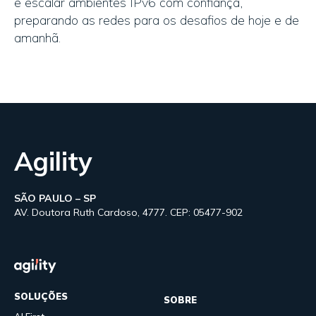
e escalar ambientes IPv6 com confiança,
preparando as redes para os desafios de hoje e de
amanhã.
Agility
SÃO PAULO – SP
AV. Doutora Ruth Cardoso, 4777. CEP: 05477-902
SOLUÇÕES
SOBRE