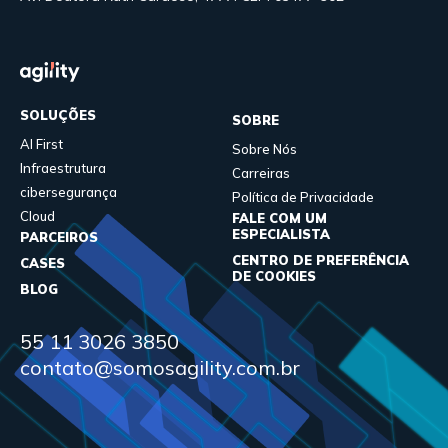
SOLUÇÕES
SOBRE
AI First
Sobre Nós
Infraestrutura
Carreiras
cibersegurança
Política de Privacidade
Cloud
FALE COM UM
ESPECIALISTA
PARCEIROS
CENTRO DE PREFERÊNCIA
CASES
DE COOKIES
BLOG
55 11 3026 3850
contato@somosagility.com.br