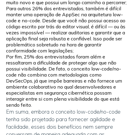
muito novo e que possui um longo caminho a percorrer;
Para outros 26% dos entrevistados, também é difícil
manter uma operação de AppSec na arquitetura low-
code e no-code. Desde que você não possui acesso ao
código escrito por trás do editor visual, é difícil — ou às
vezes impossível — realizar auditorias e garantir que a
aplicação final seja robusta e confiável. Isso pode ser
problemático sobretudo na hora de garantir
conformidade com legislações;
Por fim, 25% dos entrevistados foram além e
ressaltaram a dificuldade de proteger algo que não
possui visibilidade. De fato, o conceito low-code/no-
code não combina com metodologias como
DevSecOps, já que impõe barreiras e não fornece um
ambiente colaborativo no qual desenvolvedores e
especialistas em segurança cibernética possam
interagir entre si com plena visibilidade do que está
sendo feito.
Em suma, embora o conceito low-code/no-code
tenha sido projetado para fornecer agilidade e
facilidade, esses dois benefícios nem sempre
conversam de maneira adequada com as