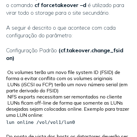
o comando
cf forcetakeover –d
é utilizado para
virar todo o storage para o site secundário.
A seguir é descrito o que acontece com cada
configuração do parâmetro:
Configuração Padrão
(
cf.takeover.change_fsid
on)
Os volumes terão um novo file system ID (FSID) de
forma a evitar conflito com os volumes originais
LUNs (iSCSI ou FCP) terão um novo número serial (em
parte derivado do FSID)
NFS exports necessitam ser remontados no cliente
LUNs ficam off-line de forma que somente as LUNs
desejadas sejam colocadas online. Exemplo para trazer
uma LUN online:
lun online /vol/vol1/lun0
Do ponto de vista dos hosts os datastores deverão ser