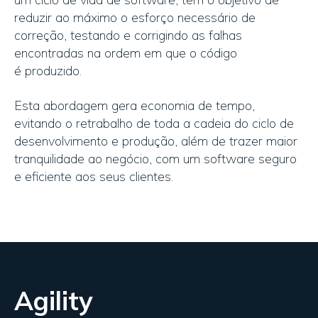
reduzir ao máximo o esforço
necessário de
correção, testan
d
o e
corrigindo as falhas
encontradas na
ordem
em que
o código
é
produzid
o
.
Esta abordagem
gera
economia
de
tempo
,
evitando o
retrabalho
de toda a cadeia do ciclo de
desenvolvimento e produção
, além d
e trazer maior
tranquilidade ao negócio, com um softwar
e seguro
e eficiente aos seus clientes.
Agility