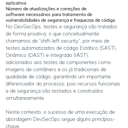
aplicativo.
Número de
a
tualizações e correções de
software
necessários para
tratamento de
vulnerabilidades de segurança e fraquezas de código.
No DevSecOps,
teste
s e
segurança são
tratados
de forma proativa, o que conceitualmente
chamamos de “shift-
left
security”
,
p
or meio de
testes automatizados de código Estático
(SAST),
Dinâmico
(DAST) e
Integrado
(IAST),
adicionados
aos testes de componentes como
imagens de contâiners
e os
já
tradicionais de
qualidade de código,
garantindo um
importante
diferenciador do
processo
, pois recursos funcionais
e de segurança são testados e construídos
simultaneamente.
Neste contexto, o sucesso de uma execução de
abordagem DevSecOps segue alguns princíp
ios-
chave: