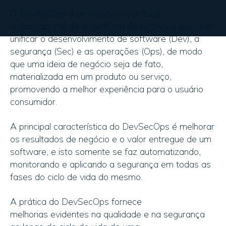
O DevSecOps é uma cultura e prática
organizacional de engenharia de software que visa
unificar o desenvolvimento de software (
Dev
), a
segur
ança (Sec) e as operações (
Ops
), de modo
que uma ideia de negócio seja de fato,
materializada em um produto ou serviço,
promovendo a melhor experiência para o usuário
consumidor.
A principal característica do DevSecOps é melhorar
os resultado
s
de negócio
e o valor entregue de um
software, e isto somente se faz
automatizando,
monitorando e aplicando a segurança em todas as
fases do ciclo de v
ida
do mesmo
.
A prática do DevSecOps fornece
melhorias
evidentes ​​na
qualidade e
na
segura
nça