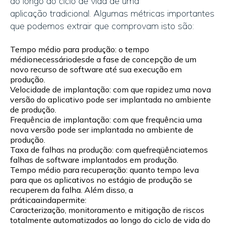
ao longo do ciclo de vida de um
a
aplicação
tradicional
.
Algumas métricas importantes
que podemos extrair que comprovam isto são:
Tempo médio para produção: o tempo
médio
necessário
desde a fase de concepção de um
novo recurso de software
até
sua execução em
produção
.
Velocidade de implantação: com que rapidez uma nova
versão do aplicativo pode ser implantada no ambiente
de produção.
Frequência de implantação: com que frequência uma
nova versão pode ser implantada no ambiente de
produção.
Taxa de falhas na produção: com que
freqüência
temos
falhas de
software
implantados
em produção
.
Tempo médio para recuperação: quanto tempo leva
para que os aplicativos no estágio de produção se
recuperem da falha. Além disso, a
prática
ainda
permite:
Caracterização
, monitoramento e mitigação de riscos
totalmente automatizados ao longo do ciclo de vida do