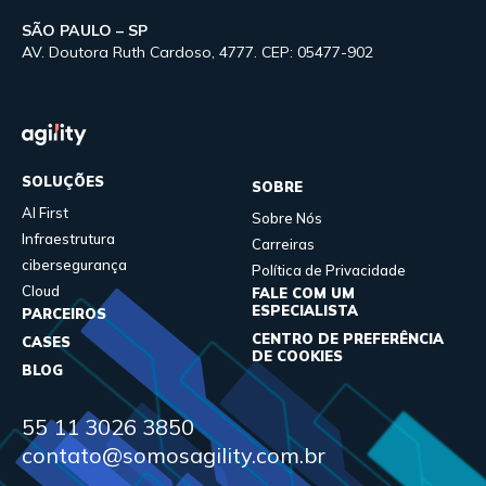
SÃO PAULO – SP
AV. Doutora Ruth Cardoso, 4777. CEP: 05477-902
SOLUÇÕES
SOBRE
AI First
Sobre Nós
Infraestrutura
Carreiras
cibersegurança
Política de Privacidade
Cloud
FALE COM UM
ESPECIALISTA
PARCEIROS
CENTRO DE PREFERÊNCIA
CASES
DE COOKIES
BLOG
55 11 3026 3850
contato@somosagility.com.br