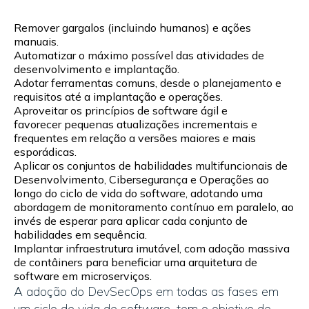
Remov
er
gargalos (incluindo humanos) e ações
manuais.
Automatiz
ar
o máximo possível das atividades de
desenvolvimento e implantação.
Adot
ar
ferramentas comuns, desde o planejamento e
requisitos até a implantação e operações.
Aproveitar
os princípios de software ágil e
favorece
r
pequenas atualizações incrementais e
frequentes em relação a versões maiores e mais
esporádicas.
Aplicar
os conjuntos de habilidades multifuncionais de
Desenvolvimento, Cibersegurança e Operações ao
longo do ciclo de vida do software, adotando uma
abordagem de monitoramento contínuo em paralelo,
ao
invés
de esperar para aplicar cada conjunto de
habilidades em sequência.
Implantar
infraestrutura imutável, com
adoção massiva
de contâiners para beneficiar uma
arquitetura de
software em microserviços.
A
adoção
do DevSecOps
em
todas as fases em
um ciclo de vida de software,
tem
o objetivo de