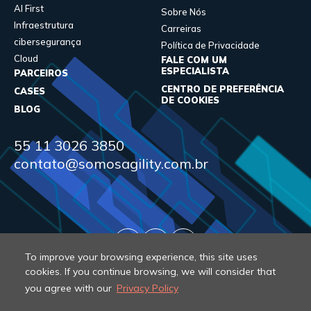
AI First
Sobre Nós
Infraestrutura
Carreiras
cibersegurança
Política de Privacidade
Cloud
FALE COM UM
ESPECIALISTA
PARCEIROS
CENTRO DE PREFERÊNCIA
CASES
DE COOKIES
BLOG
55 11 3026 3850
contato@somosagility.com.br
To improve your browsing experience, this site uses
cookies. If you continue browsing, we will consider that
you agree with our
Privacy Policy
© 2026 Agility. All rights reserved.