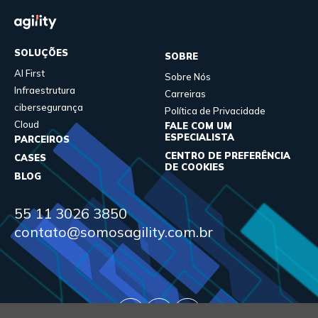
SOLUÇÕES
SOBRE
AI First
Sobre Nós
Infraestrutura
Carreiras
cibersegurança
Política de Privacidade
Cloud
FALE COM UM
ESPECIALISTA
PARCEIROS
CENTRO DE PREFERÊNCIA
CASES
DE COOKIES
BLOG
55 11 3026 3850
contato@somosagility.com.br