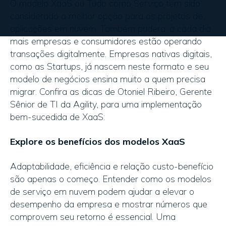
O modelo XaaS ou Tudo como Serviço tem sido
considerado a melhor opção para os projetos de
aplicações em nuvem. Também pudera: a cada dia
mais empresas e consumidores estão operando
transações digitalmente. Empresas nativas digitais,
como as Startups, já nascem neste formato e seu
modelo de negócios ensina muito a quem precisa
migrar. Confira as dicas de Otoniel Ribeiro, Gerente
Sênior de TI da Agility, para uma implementação
bem-sucedida de XaaS:
Explore os benefícios dos modelos XaaS
Adaptabilidade, eficiência e relação custo-benefício
são apenas o começo. Entender como os modelos
de serviço em nuvem podem ajudar a elevar o
desempenho da empresa e mostrar números que
comprovem seu retorno é essencial. Uma