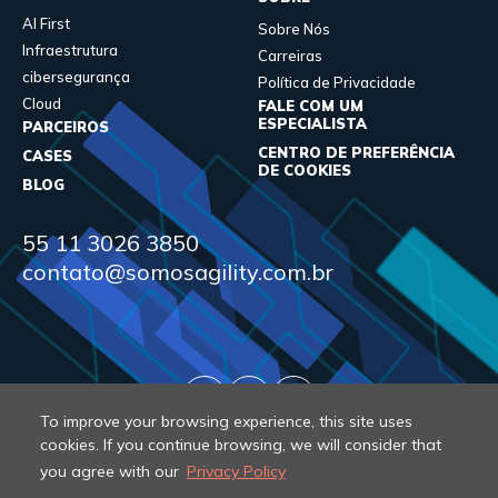
AI First
Sobre Nós
Infraestrutura
Carreiras
cibersegurança
Política de Privacidade
Cloud
FALE COM UM
ESPECIALISTA
PARCEIROS
CENTRO DE PREFERÊNCIA
CASES
DE COOKIES
BLOG
55 11 3026 3850
contato@somosagility.com.br
To improve your browsing experience, this site uses
cookies. If you continue browsing, we will consider that
you agree with our
Privacy Policy