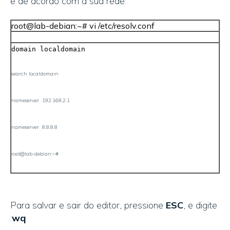
é de acordo com a sua rede.
root@lab-debian:~# vi /etc/resolv.conf
domain localdomain
search localdomain
nameserver 192.168.2.1
nameserver 8.8.8.8
root@lab-debian:~#
Para salvar e sair do editor, pressione
ESC
, e digite
:
wq