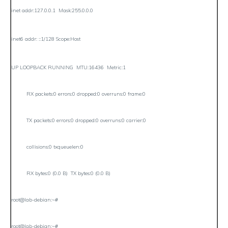
inet addr:127.0.0.1 Mask:255.0.0.0
inet6 addr: ::1/128 Scope:Host
UP LOOPBACK RUNNING MTU:16436 Metric:1
RX packets:0 errors:0 dropped:0 overruns:0 frame:0
TX packets:0 errors:0 dropped:0 overruns:0 carrier:0
collisions:0 txqueuelen:0
RX bytes:0 (0.0 B) TX bytes:0 (0.0 B)
root@lab-debian:~#
root@lab-debian:~#