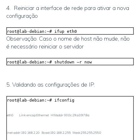
4. Reiniciar a interface de rede para ativar a nova
configuração
root@lab-debian:~# ifup eth0
Observação: Caso o nome de host não mude, não
é necessário reiniciar o servidor
root@lab-debian:~# shutdown –r now
5. Validando as configurações de IP:
root@lab-debian:~# ifconfig
eth0 Link encap:Ethernet HWaddr 00:0c:29:a3:97:8a
inet addr:192.168.2.20 Bcast:192.168.2.255 Mask:255.255.255.0