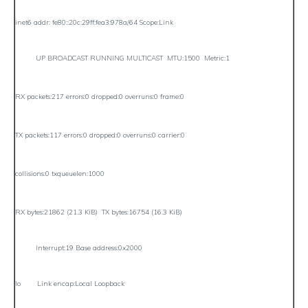
inet6 addr: fe80::20c:29ff:fea3:978a/64 Scope:Link
UP BROADCAST RUNNING MULTICAST MTU:1500 Metric:1
RX packets:217 errors:0 dropped:0 overruns:0 frame:0
TX packets:117 errors:0 dropped:0 overruns:0 carrier:0
collisions:0 txqueuelen:1000
RX bytes:21862 (21.3 KiB) TX bytes:16754 (16.3 KiB)
Interrupt:19 Base address:0x2000
lo Link encap:Local Loopback