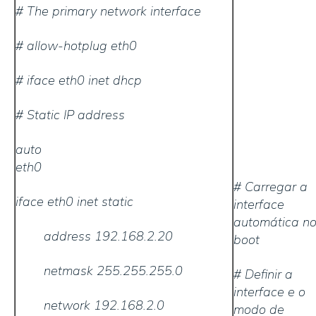
# The primary network interface
# allow-hotplug eth0
# iface eth0 inet dhcp
# Static IP address
auto
eth0
# Carregar a
iface eth0 inet static
interface
automática n
address 192.168.2.20
boot
netmask 255.255.255.0
# Definir a
interface e o
network 192.168.2.0
modo de