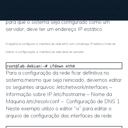
Por padrão a instalação do Debian configura a rede
para obter ip dinamicamente (DHCP). No entanto
para que o sistema seja configurado como um
servidor, deve ter um endereço IP estático.
O objetivo é configurar a interface de rede eth0 com o endereço IP estático.Antes de
alterar a configuração, a interface de rede deve ser parada:
root@lab-debian:~# ifdown eth0
Para a configuração da rede ficar definitiva no
sistema,mesmo que seja reiniciado, devemos editar
os seguintes arquivos: /etc/network/interfaces –
Informação sobre IP /etc/hostname – Nome da
Máquina /etc/resolv.conf – Configuração de DNS 1.
Neste exemplo utilizo o editor “vi” para editar o
arquivo de configuração das interfaces de rede