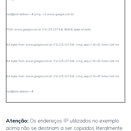
root@lab-debian:~# ping –c3 www.google.com.br
PING www.google.com.br (74.125.137.94) 56(84) bytes of data.
64 bytes from www.google.com.br (74.125.137.94): icmp_seq=1 ttl=43 time=144 ms
64 bytes from www.google.com.br (74.125.137.94): icmp_seq=2 ttl=43 time=144 ms
64 bytes from www.google.com.br (74.125.137.94): icmp_seq=3 ttl=43 time=144 ms
root@lab-debian:~#
Atenção:
Os endereços IP utilizados no exemplo
acima não se destinam a ser copiados literalmente.