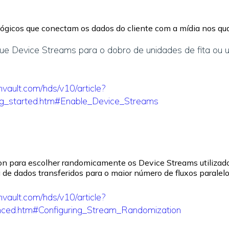
ógicos que conectam os dados do cliente com a mídia nos qua
ue Device Streams para o dobro de unidades de fita ou 
vault.com/hds/v10/article?
ing_started.htm#Enable_Device_Streams
on para escolher randomicamente os Device Streams utilizad
 de dados transferidos para o maior número de fluxos paralelo
vault.com/hds/v10/article?
nced.htm#Configuring_Stream_Randomization