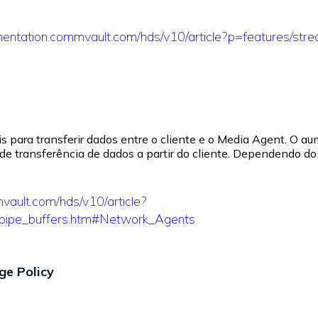
mentation.commvault.com/hds/v10/article?p=features/stre
s para transferir dados entre o cliente e o Media Agent. O 
e transferência de dados a partir do cliente. Dependendo d
vault.com/hds/v10/article?
_pipe_buffers.htm#Network_Agents
ge Policy