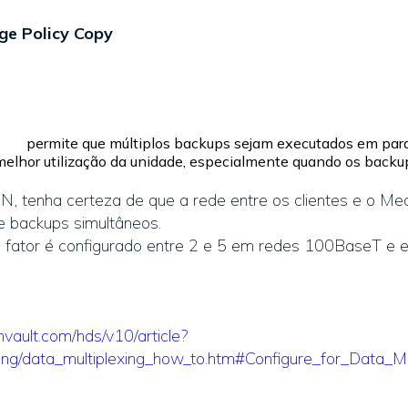
ge Policy Copy
permite que múltiplos backups sejam executados em para
a melhor utilização da unidade, especialmente quando os backu
, tenha certeza de que a rede entre os clientes e o Me
e backups simultâneos.
g fator é configurado entre 2 e 5 em redes 100BaseT e 
vault.com/hds/v10/article?
ing/data_multiplexing_how_to.htm#Configure_for_Data_Mu