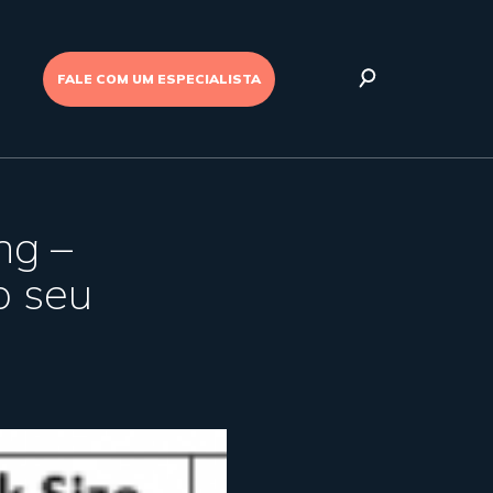
FALE COM UM ESPECIALISTA
ng –
o seu