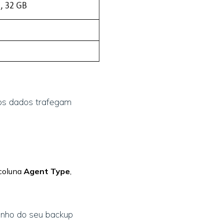
 os dados trafegam
coluna
Agent Type
,
enho do seu backup