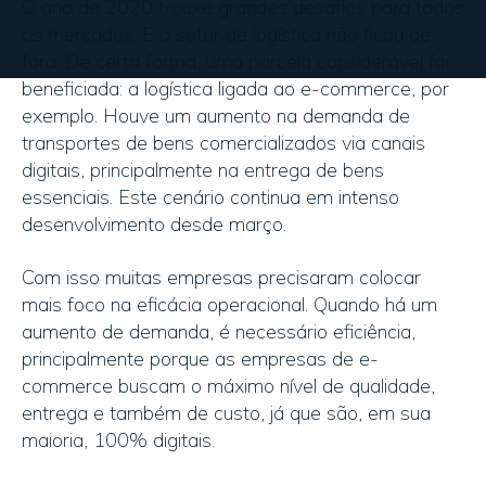
O ano de 2020 trouxe grandes desafios para todos
os mercados. E o setor de logística não ficou de
fora. De certa forma, uma parcela considerável foi
beneficiada: a logística ligada ao e-commerce, por
exemplo. Houve um aumento na demanda de
transportes de bens comercializados via canais
digitais, principalmente na entrega de bens
essenciais. Este cenário continua em intenso
desenvolvimento desde março.
Com isso muitas empresas precisaram colocar
mais foco na eficácia operacional. Quando há um
aumento de demanda, é necessário eficiência,
principalmente porque as empresas de e-
commerce buscam o máximo nível de qualidade,
entrega e também de custo, já que são, em sua
maioria, 100% digitais.