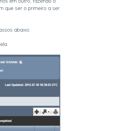
ios em outro, fazendo o
m que ser o primeiro a ser
assos abaixo:
ela: