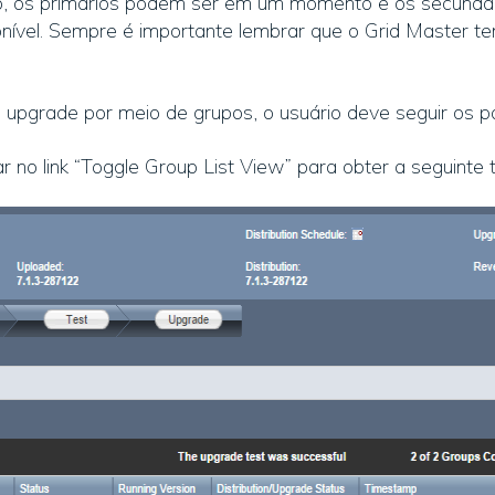
, os primários podem ser em um momento e os secundár
onível. Sempre é importante lembrar que o Grid Master te
 o upgrade por meio de grupos, o usuário deve seguir os p
ar no link “Toggle Group List View” para obter a seguinte t