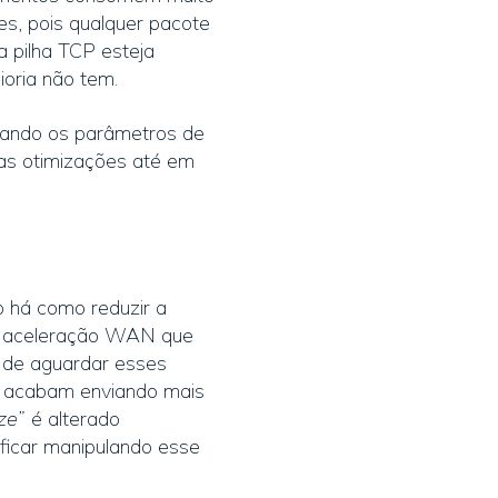
es, pois qualquer pacote
a pilha TCP esteja
ioria não tem.
lando os parâmetros de
as otimizações até em
o há como reduzir a
ara aceleração WAN que
s de aguardar esses
e acabam enviando mais
ze
” é alterado
ficar manipulando esse