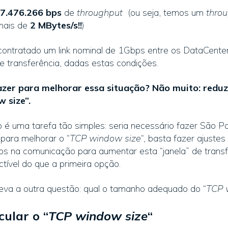
7.476.266 bps
de
throughput
(ou seja, temos um
thro
mais de
2 MBytes/s!!
)
contratado um link nominal de 1Gbps entre os DataCente
 transferência, dadas estas condições.
zer para melhorar essa situação? Não muito: reduzi
 size”.
o é uma tarefa tão simples: seria necessário fazer São Pa
 para melhorar o “
TCP window size
“, basta fazer ajuste
s na comunicação para aumentar esta “janela” de transf
tível do que a primeira opção.
leva a outra questão: qual o tamanho adequado do “
TCP 
ular o “
TCP window size
“