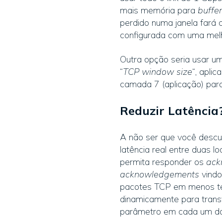
mais memória para
buffer
perdido numa janela fará c
configurada com uma mel
Outra opção seria usar 
“
TCP window size
“, aplic
camada 7 (aplicação) para
Reduzir Latência?
A não ser que você descub
latência real entre duas
permita responder os
ack
acknowledgements
vindo
pacotes TCP em menos te
dinamicamente para trans
parâmetro em cada um do