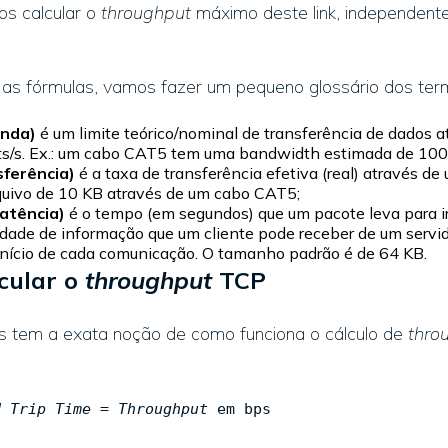
s calcular o
throughput
máximo deste link, independen
as fórmulas, vamos fazer um pequeno glossário dos term
anda)
é um limite teórico/nominal de transferência de dados a
ts/s. Ex.: um cabo CAT5 tem uma bandwidth estimada de 10
sferência)
é a taxa de transferência efetiva (real) através d
rquivo de 10 KB através de um cabo CAT5;
atência)
é o tempo (em segundos) que um pacote leva para ir 
dade de informação que um cliente pode receber de um servid
início de cada comunicação. O tamanho padrão é de 64 KB.
cular o
throughput
TCP
s tem a exata noção de como funciona o cálculo de
thro
d Trip Time
=
Throughput
em bps