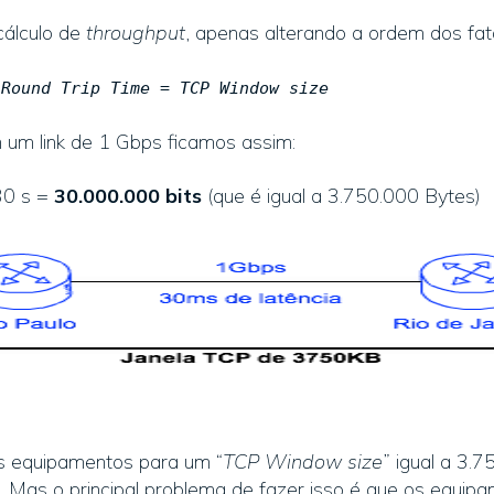
cálculo de
throughput
, apenas alterando a ordem dos fa
*
Round Trip Time
=
TCP Window size
 um link de 1 Gbps ficamos assim:
30 s =
30.000.000 bits
(que é igual a 3.750.000 Bytes)
s equipamentos para um “
TCP Window size
” igual a 3.
s. Mas o principal problema de fazer isso é que os equ