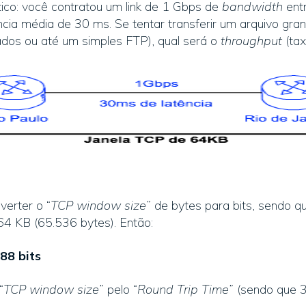
co: você contratou um link de 1 Gbps de
bandwidth
entr
ncia média de 30 ms. Se tentar transferir um arquivo gra
ados ou até um simples FTP), qual será o
throughput
(ta
erter o “
TCP window size
” de bytes para bits, sendo 
4 KB (65.536 bytes). Então:
88 bits
“
TCP window size
” pelo “
Round Trip Time
” (sendo que 