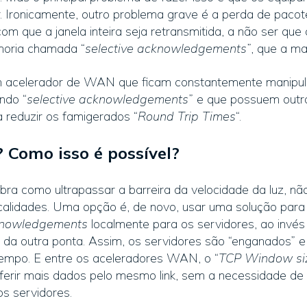
. Ironicamente, outro problema grave é a perda de pacot
om que a janela inteira seja retransmitida, a não ser que 
horia chamada “
selective acknowledgements
”, que a ma
um acelerador de WAN que ficam constantemente manipu
ando “
selective acknowledgements
” e que possuem outr
 reduzir os famigerados “
Round Trip Times
“.
 Como isso é possível?
ra como ultrapassar a barreira da velocidade da luz, nã
 localidades. Uma opção é, de novo, usar uma solução p
nowledgements
localmente para os servidores, ao invé
 da outra ponta. Assim, os servidores são “enganados” 
mpo. E entre os aceleradores WAN, o “
TCP Window si
ferir mais dados pelo mesmo link, sem a necessidade de 
s servidores.