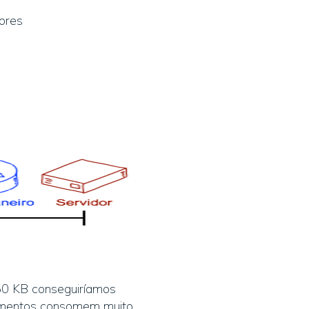
tores
750 KB conseguiríamos
ipamentos consomem muito