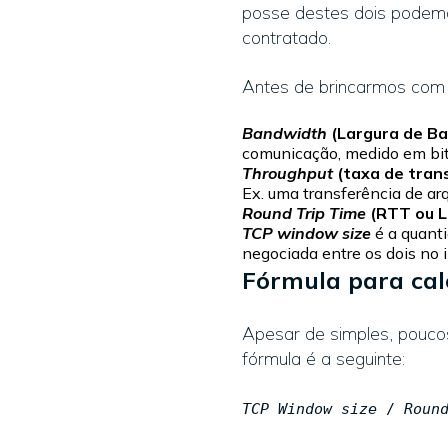
posse destes dois podemo
contratado.
Antes de brincarmos com 
Bandwidth
(Largura de B
comunicação, medido em bi
Throughput
(taxa de tran
Ex. uma transferência de a
Round Trip Time
(RTT ou L
TCP window size
é a quanti
negociada entre os dois no 
Fórmula para cal
Apesar de simples, pouco
fórmula é a seguinte:
TCP Window size
/
Roun