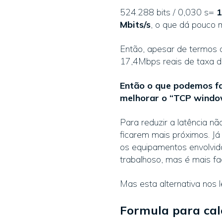
524.288 bits / 0,030 s=
1
Mbits/s
, o que dá pouco 
Então, apesar de termos 
17,4Mbps reais de taxa de
Então o que podemos fa
melhorar o “TCP window
Para reduzir a latência nã
ficarem mais próximos. Já
os equipamentos envolvido
trabalhoso, mas é mais fac
Mas esta alternativa nos 
Formula para calc