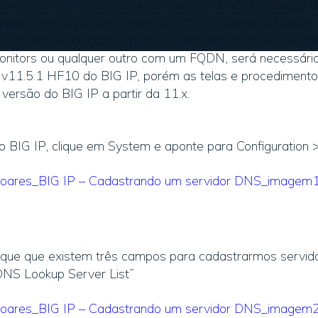
 de mostrar como cadastrar um servidor DNS (resolução 
para a resolução de nomes ou FQDNs quando utilizados 
curso não é obrigatório para a configuração do BIG IP, ma
 monitors ou qualquer outro com um FQDN, será necessári
11.5.1 HF10 do BIG IP, porém as telas e procedimento
 versão do BIG IP a partir da 11.x.
do BIG IP, clique em System e aponte para Configuration
fique que existem três campos para cadastrarmos servi
DNS Lookup Server List”