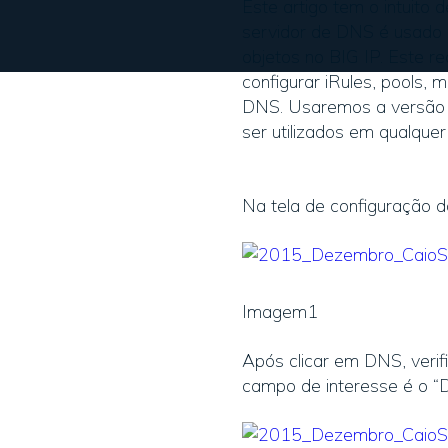
Este artigo tem o intuito
servidor de DNS é usado 
objetos no BIG IP. Este re
configurar iRules, pools,
DNS. Usaremos a versão v
ser utilizados em qualquer
Na tela de configuração 
Imagem1
Após clicar em DNS, veri
campo de interesse é o “