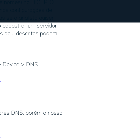
de nomes) no BIG IP. O
nas configurações de
s se o analista quiser
o cadastrar um servidor
s aqui descritos podem
 > Device > DNS
dores DNS, porém o nosso