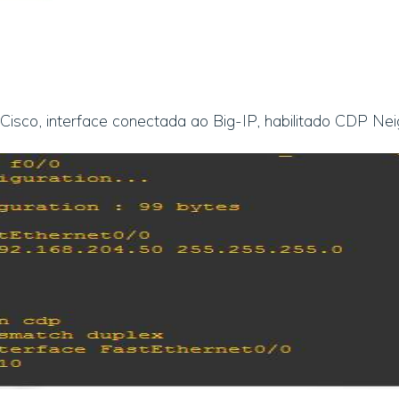
isco, interface conectada ao Big-IP, habilitado CDP Nei