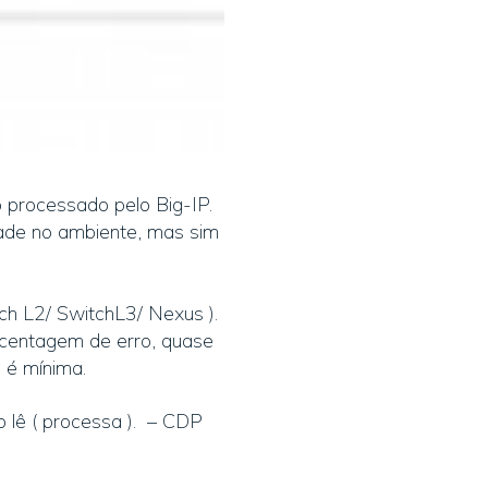
 processado pelo Big-IP.
dade no ambiente, mas sim
h L2/ SwitchL3/ Nexus ).
orcentagem de erro, quase
 é mínima.
 lê ( processa ). – CDP