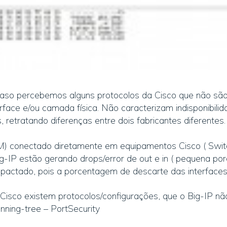
aso percebemos alguns protocolos da Cisco que não são
rface e/ou camada física. Não caracterizam indisponibili
 retratando diferenças entre dois fabricantes diferentes.
) conectado diretamente em equipamentos Cisco ( Switc
Big-IP estão gerando drops/error de out e in ( pequena p
pactado, pois a porcentagem de descarte das interfaces
sco existem protocolos/configurações, que o Big-IP não
ning-tree – PortSecurity