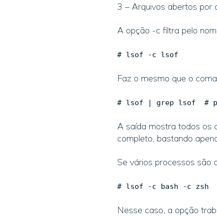
3 – Arquivos abertos por
A opção -c filtra pelo no
# lsof -c lsof
Faz o mesmo que o coman
# lsof | grep lsof # p
A saída mostra todos os a
completo, bastando apena
Se vários processos são 
# lsof -c bash -c zsh
Nesse caso, a opção trab