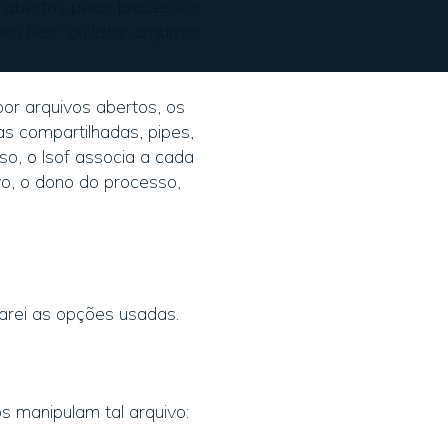
s abertos pelos processos
 files” ou listar arquivos
or arquivos abertos, os
cas compartilhadas, pipes,
so, o lsof associa a cada
vo, o dono do processo,
arei as opções usadas.
s manipulam tal arquivo: