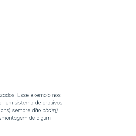
lizados. Esse exemplo nos
dir um sistema de arquivos
emons) sempre dão
chdir()
 desmontagem de algum