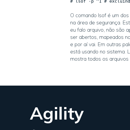
# lsof -p ^1 # excluin
O comando lsof é um dos 
na área de segurança. Est
eu falo arquivo, não são
ser abertos, mapeados na m
e por aí vai. Em outras 
está usando no sistema. L
mostra todos os arquivos
Agility