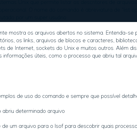
temas Unix que permite listar os descritores de arquivo
eracional. O nome do comando é abreviatura de “list open
cutado por um super usuário.
te mostra os arquivos abertos no sistema. Entenda-se p
tórios, os links, arquivos de blocos e caracteres, bibliote
ts de Internet, sockets do Unix e muitos outros. Além dis
 informações úteis, como o processo que abriu tal arqui
exemplos de uso do comando e sempre que possível detalh
o abriu determinado arquivo
e um arquivo para o lsof para descobrir quais processo