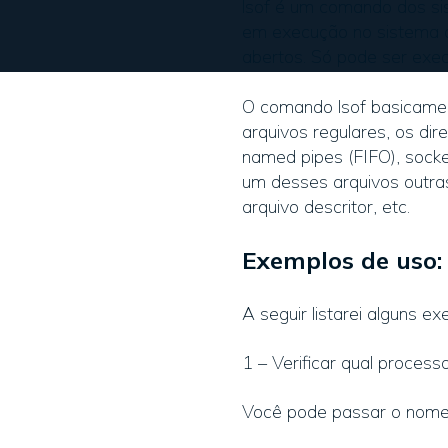
lsof é um comando dos sis
em execução no sistema op
abertos. Só pode ser exe
O comando lsof basicamen
arquivos regulares, os dire
named pipes (FIFO), socke
um desses arquivos outras
arquivo descritor, etc.
Exemplos de uso:
A seguir listarei alguns 
1 – Verificar qual process
Você pode passar o nome d