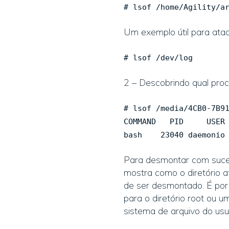
# lsof /home/Agility/a
Um exemplo útil para atac
# lsof /dev/log
2 – Descobrindo qual pr
# lsof /media/4CB0-7B9
COMMAND PID USER FD
bash 23040 daemon
Para desmontar com suces
mostra como o diretório a
de ser desmontado. É po
para o diretório root ou
sistema de arquivo do usu