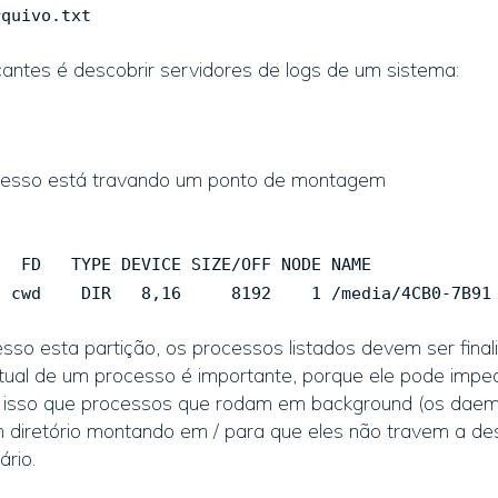
rquivo.txt
antes é descobrir servidores de logs de um sistema:
ocesso está travando um ponto de montagem
1
 TYPE DEVICE SIZE/OFF NODE NAME
io cwd DIR 8,16 8192 1 /media/4CB0-7B91
so esta partição, os processos listados devem ser fina
tual de um processo é importante, porque ele pode impe
r isso que processos que rodam em background (os da
 um diretório montando em / para que eles não travem a
ário.