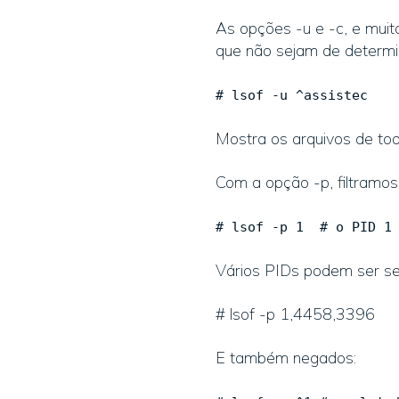
As opções -u e -c, e mui
que não sejam de determi
# lsof -u ^assistec
Mostra os arquivos de tod
Com a opção -p, filtramos
# lsof -p 1 # o PID 1 
Vários PIDs podem ser sep
# lsof -p 1,4458,3396
E também negados: