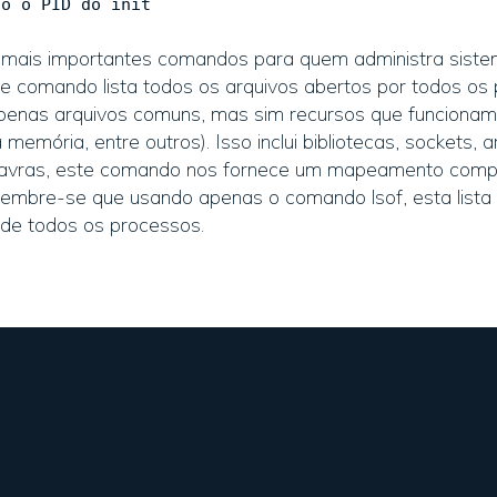
do o PID do init
mais importantes comandos para quem administra sistem
e comando lista todos os arquivos abertos por todos os
 apenas arquivos comuns, mas sim recursos que funcion
emória, entre outros). Isso inclui bibliotecas, sockets, a
palavras, este comando nos fornece um mapeamento comp
embre-se que usando apenas o comando lsof, esta lista f
 de todos os processos.