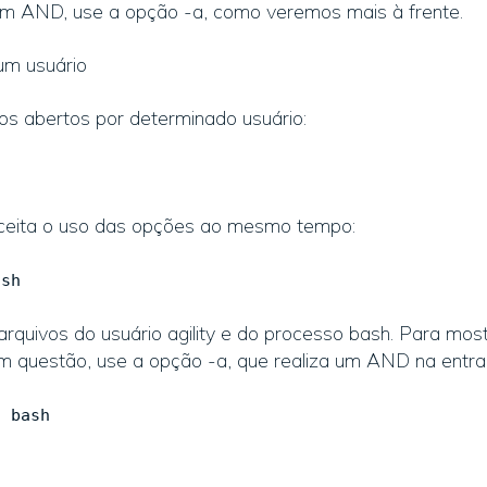
um AND, use a opção -a, como veremos mais à frente.
um usuário
vos abertos por determinado usuário:
 aceita o uso das opções ao mesmo tempo:
ash
rquivos do usuário agility e do processo bash. Para mos
em questão, use a opção -a, que realiza um AND na entra
c bash