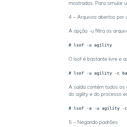
mostrados. Para simular 
4 – Arquivos abertos por 
A opção -u filtra os arqui
# lsof -u agility
O lsof é bastante livre e
# lsof -u agility -c b
A saída contém todos os a
do agility e do processo 
# lsof -a -u agility -
5 – Negando padrões