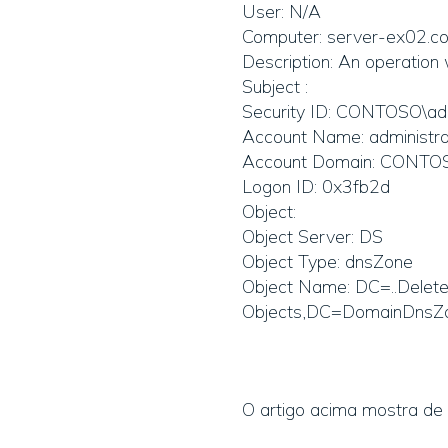
User: N/A
Computer: server-ex02.c
Description: An operation
Subject :
Security ID: CONTOSO\adm
Account Name: administra
Account Domain: CONTO
Logon ID: 0x3fb2d
Object:
Object Server: DS
Object Type: dnsZone
Object Name: DC=..Dele
Objects,DC=DomainDnsZ
O artigo acima mostra de 