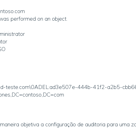
ontoso.com
 was performed on an object.
inistrator
tor
SO
ted-teste.com\0ADEL:ad3e507e-444b-41f2-a2b5-cbb6
ones,DC=contoso,DC=com
maneira objetiva a configuração de auditoria para uma 