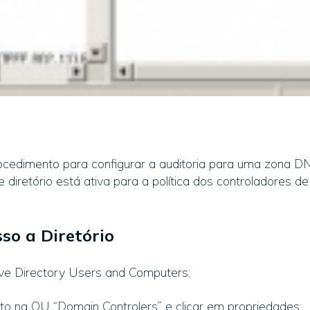
ocedimento para configurar a auditoria para uma zona DN
de diretório está ativa para a política dos controladores d
so a Diretório
ive Directory Users and Computers;
eito na OU “Domain Controlers” e clicar em propriedades;