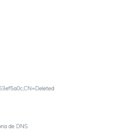
63ef5a0c,CN=Deleted
zona de DNS.