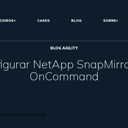
CEIROS
CASES
BLOG
SOBRE
BLOG AGILITY
igurar NetApp SnapMirro
OnCommand