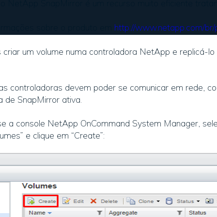
do NetApp SnapMirror é um recurso muito eficiente trat
formações sobre o produto em
http://www.netapp.com/br/
criar um volume numa controladora NetApp e replicá-lo 
uas controladoras devem poder se comunicar em rede, c
a de SnapMirror ativa.
sse a console NetApp OnCommand System Manager, selec
umes” e clique em “Create”: