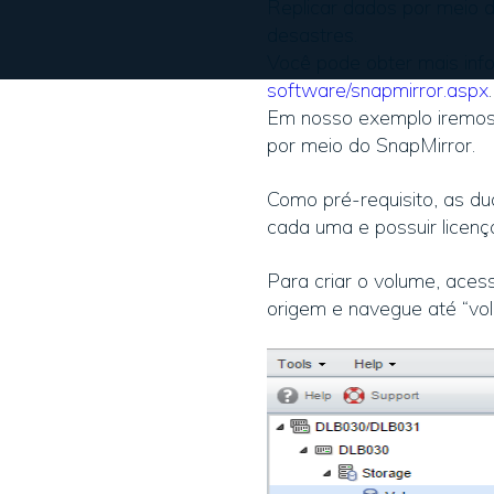
Replicar dados por meio 
desastres.
Você pode obter mais in
software/snapmirror.aspx
.
Em nosso exemplo iremos 
por meio do SnapMirror.
Como pré-requisito, as d
cada uma e possuir licenç
Para criar o volume, ace
origem e navegue até “vol