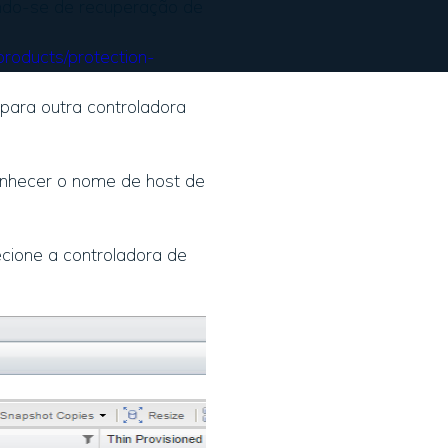
ando-se de recuperação de
products/protection-
para outra controladora
onhecer o nome de host de
ione a controladora de