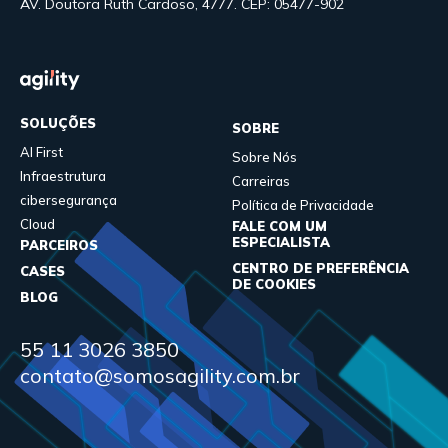
AV. Doutora Ruth Cardoso, 4777. CEP: 05477-902
SOLUÇÕES
SOBRE
AI First
Sobre Nós
Infraestrutura
Carreiras
cibersegurança
Política de Privacidade
Cloud
FALE COM UM
ESPECIALISTA
PARCEIROS
CENTRO DE PREFERÊNCIA
CASES
DE COOKIES
BLOG
55 11 3026 3850
contato@somosagility.com.br