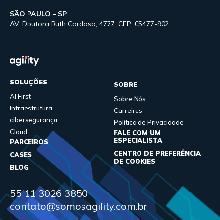
SÃO PAULO – SP
AV. Doutora Ruth Cardoso, 4777. CEP: 05477-902
SOLUÇÕES
SOBRE
AI First
Sobre Nós
Infraestrutura
Carreiras
cibersegurança
Política de Privacidade
Cloud
FALE COM UM
ESPECIALISTA
PARCEIROS
CENTRO DE PREFERÊNCIA
CASES
DE COOKIES
BLOG
55 11 3026 3850
contato@somosagility.com.br