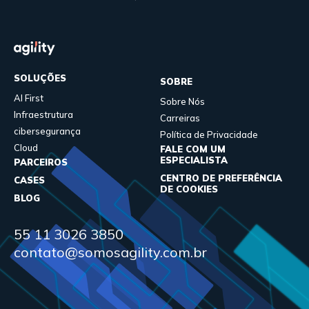
SOLUÇÕES
SOBRE
AI First
Sobre Nós
Infraestrutura
Carreiras
cibersegurança
Política de Privacidade
Cloud
FALE COM UM
ESPECIALISTA
PARCEIROS
CENTRO DE PREFERÊNCIA
CASES
DE COOKIES
BLOG
55 11 3026 3850
contato@somosagility.com.br