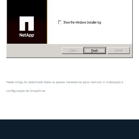
Neste artigo foi detalhado todos os passos necessários para realizar a instalação e
configuração do SnapDrive.