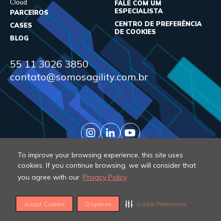
Cloud
FALE COM UM
ESPECIALISTA
PARCEIROS
CENTRO DE PREFERÊNCIA
CASES
DE COOKIES
BLOG
55 11 3026 3850
contato@somosagility.com.br
To improve your browsing experience, this site uses
cookies. If you continue browsing, we will consider that
you agree with our
Privacy Policy
© 2026 Agility. All rights reserved.
Accept Cookies
Dispense
Cookie Preferences