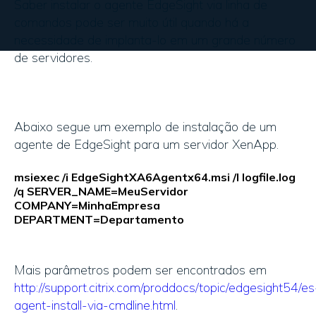
Saber instalar o agente EdgeSight via linha de
comandos pode ser muito útil quando há a
necessidade de implanta-lo em um grande número
de servidores.
Abaixo segue um exemplo de instalação de um
agente de EdgeSight para um servidor XenApp.
msiexec /i EdgeSightXA6Agentx64.msi /l logfile.log
/q SERVER_NAME=MeuServidor
COMPANY=MinhaEmpresa
DEPARTMENT=Departamento
Mais parâmetros podem ser encontrados em
http://support.citrix.com/proddocs/topic/edgesight54/es
agent-install-via-cmdline.html
.