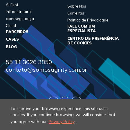
AI First
Sobre Nós
Infraestrutura
Carreiras
cibersegurança
Política de Privacidade
Cloud
FALE COM UM
ESPECIALISTA
PARCEIROS
CENTRO DE PREFERÊNCIA
CASES
DE COOKIES
BLOG
55 11 3026 3850
contato@somosagility.com.br
To improve your browsing experience, this site uses
cookies. If you continue browsing, we will consider that
you agree with our
Privacy Policy
© 2026 Agility. All rights reserved.