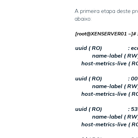
A primeira etapa deste p
abaixo:
[root@XENSERVER01 ~]# xe
uuid ( RO) : ecc2a
name-label ( RW)
host-metrics-live ( RO
uuid ( RO) : 00016
name-label ( RW)
host-metrics-live ( RO
uuid ( RO) : 5363a
name-label ( RW)
host-metrics-live ( RO