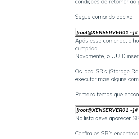
condições de retornar ao 
Segue comando abaixo:
[root@XENSERVER01 ~]# x
Após esse comando, o hos
cumprida.
Novamente, o UUID inseri
Os local SR’s (Storage Re
executar mais alguns com
Primeiro temos que encon
[root@XENSERVER01 ~]# xe
Na lista deve aparecer SR
Confira os SR’s encontrad