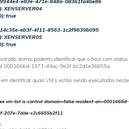
44e4-e83e-471e-848a-083b1fa4be86
: XENSERVER04
): true
35e-eb3f-4f11-8563-1c2f9639b095
: XENSERVER05
): true
trado acima, podemo identificar que o host com status 
le é 0001666d-1371-49ac-9e3f-bc2d1e36655a.
em identificar quais VM’s estão sendo executadas neste 
 vm-list is-control-domain=false resident-on=0001666d
9df-207e-7dde-c2c6655b2f11
g