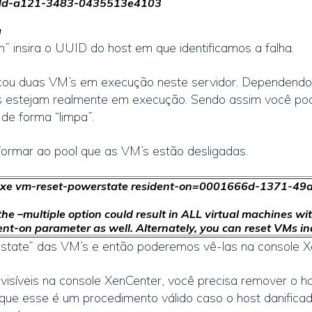
93dd-a121-3483-0435513e4103
g
” insira o UUID do host em que identificamos a falha.
icou duas VM’s em execução neste servidor. Dependendo d
s estejam realmente em execução. Sendo assim você po
 de forma “limpa”.
ormar ao pool que as VM’s estão desligadas.
xe vm-reset-powerstate resident-on=0001666d-1371-49
the –multiple option could result in ALL virtual machines wit
ent-on parameter as well. Alternately, you can reset VMs ind
er state” das VM’s e então poderemos vê-las na console X
isíveis na console XenCenter, você precisa remover o ho
 que esse é um procedimento válido caso o host danifica