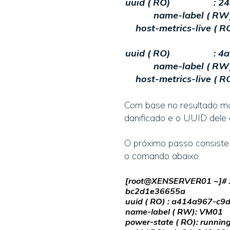
uuid ( RO) : 2499
name-label ( RW)
host-metrics-live ( RO
uuid ( RO) : 4a14c
name-label ( RW)
host-metrics-live ( RO
Com base no resultado mos
danificado e o UUID de
O próximo passo consiste 
o comando abaixo:
[root@XENSERVER01 ~]# xe
bc2d1e36655a
uuid ( RO) : a414a967-c
name-label ( RW): VM01
power-state ( RO): runnin