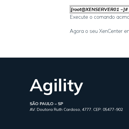
[root@XENSERVER01 ~]# x
Execute o comando acima 
Agora o seu XenCenter en
Agility
SÃO PAULO – SP
AV. Doutora Ruth Cardoso, 4777. CEP: 05477-902