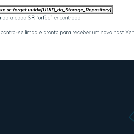
e sr-forget uuid=[UUID_do_Storage_Repository]
para cada SR “orfão” encontrado.
contra-se limpo e pronto para receber um novo host Xen