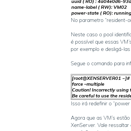
uuid ( RO) : 4a04e0d6-
name-label ( RW): VM02
power-state ( RO): runnin
No parametro “resident-on
Neste caso o pool identif
é possível que essas VM’
por exemplo e desligá-las
Segue o comando para inf
[root@XENSERVER01 ~]# 
force –multiple
Caution! Incorrectly using 
Be careful to use the resid
Isso irá redefinir o “pow
Agora que as VM’s estão v
XenServer. Vale ressaltar