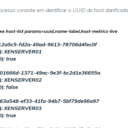
rocesso consiste em identificar o UUID do host danifica
 host-list params=uuid,name-label,host-metrics-live
5c5-fd2a-49ad-9613-78706d4fec0f
: XENSERVER01
): true
66d-1371-49ac-9e3f-bc2d1e36655a
: XENSERVER02
): false
548-ef33-41fa-94b7-5bf79de96a97
: XENSERVER03
): true