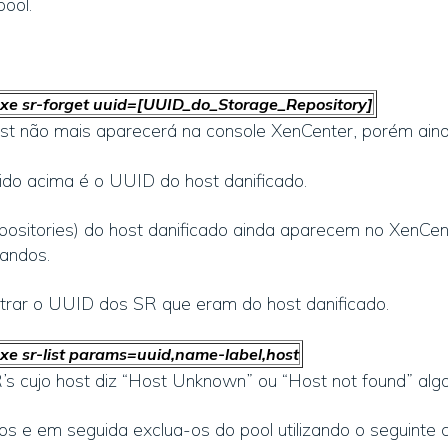
pool.
e sr-forget uuid=[UUID_do_Storage_Repository]
t não mais aparecerá na console XenCenter, porém aind
do acima é o UUID do host danificado.
positories) do host danificado ainda aparecem no XenCen
andos.
trar o UUID dos SR que eram do host danificado.
 sr-list params=uuid,name-label,host
’s cujo host diz “Host Unknown” ou “Host not found” algo 
os e em seguida exclua-os do pool utilizando o seguinte