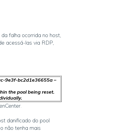
a falha ocorrida no host,
de acessá-las via RDP,
ac-9e3f-bc2d1e36655a –
hin the pool being reset.
ividually.
enCenter.
st danificado do pool
do não tenha mais