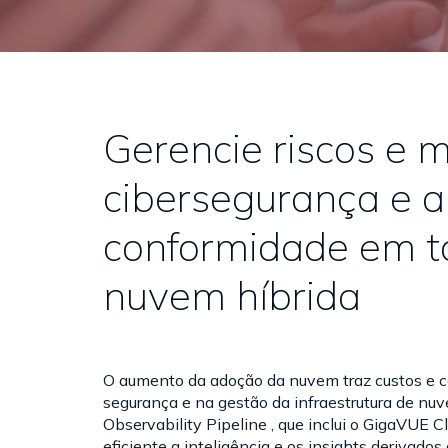
Gerencie riscos e 
cibersegurança e a
conformidade em t
nuvem híbrida
O aumento da adoção da nuvem traz custos e 
segurança e na gestão da infraestrutura de n
Observability Pipeline , que inclui o GigaVUE 
eficiente a inteligência e os insights derivados