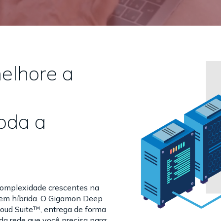
melhore a
oda a
complexidade crescentes na
uvem híbrida. O Gigamon Deep
Cloud Suite™, entrega de forma
 da rede que você precisa para: