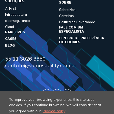
SOLUÇÕES
SOBRE
AI First
Sobre Nós
Infraestrutura
Carreiras
cibersegurança
Política de Privacidade
Cloud
FALE COM UM
ESPECIALISTA
PARCEIROS
CENTRO DE PREFERÊNCIA
CASES
DE COOKIES
BLOG
55 11 3026 3850
contato@somosagility.com.br
To improve your browsing experience, this site uses
cookies. If you continue browsing, we will consider that
you agree with our
Privacy Policy