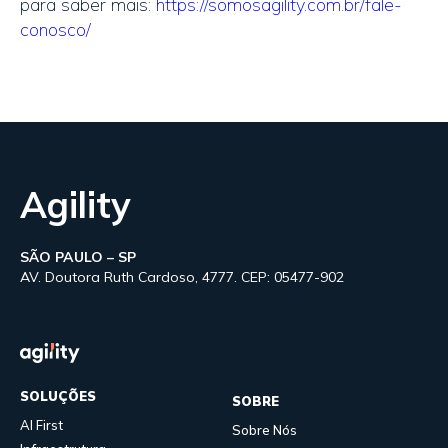
para saber mais:
https://somosagility.com.br/fale-
conosco/
Agility
SÃO PAULO – SP
AV. Doutora Ruth Cardoso, 4777. CEP: 05477-902
SOLUÇÕES
SOBRE
AI First
Sobre Nós