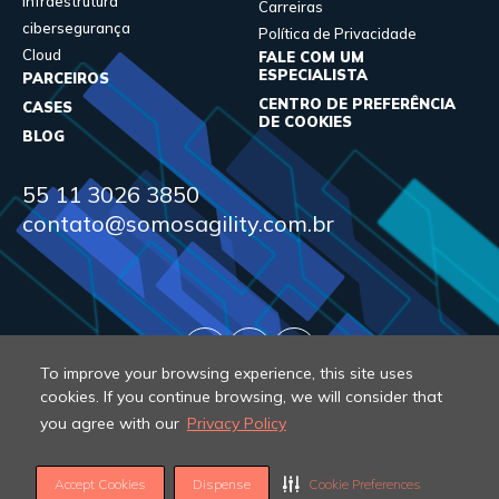
Infraestrutura
Carreiras
cibersegurança
Política de Privacidade
Cloud
FALE COM UM
ESPECIALISTA
PARCEIROS
CENTRO DE PREFERÊNCIA
CASES
DE COOKIES
BLOG
55 11 3026 3850
contato@somosagility.com.br
To improve your browsing experience, this site uses
cookies. If you continue browsing, we will consider that
you agree with our
Privacy Policy
© 2026 Agility. All rights reserved.
Accept Cookies
Dispense
Cookie Preferences