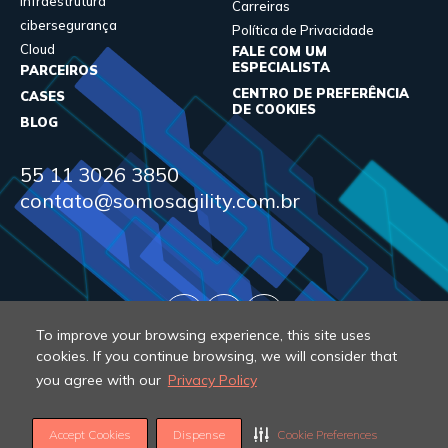
Infraestrutura
Carreiras
cibersegurança
Política de Privacidade
Cloud
FALE COM UM
ESPECIALISTA
PARCEIROS
CENTRO DE PREFERÊNCIA
CASES
DE COOKIES
BLOG
55 11 3026 3850
contato@somosagility.com.br
To improve your browsing experience, this site uses
cookies. If you continue browsing, we will consider that
you agree with our
Privacy Policy
© 2026 Agility. All rights reserved.
Accept Cookies
Dispense
Cookie Preferences